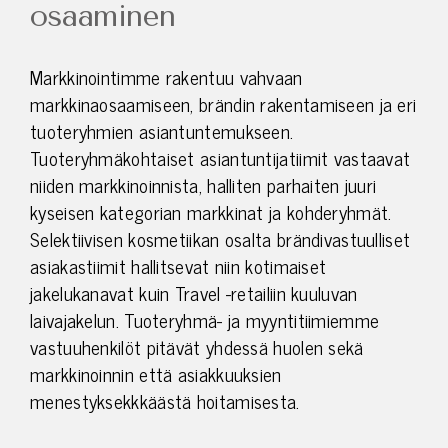
osaaminen
Markkinointimme rakentuu vahvaan
markkinaosaamiseen, brändin rakentamiseen ja eri
tuoteryhmien asiantuntemukseen.
Tuoteryhmäkohtaiset asiantuntijatiimit vastaavat
niiden markkinoinnista, halliten parhaiten juuri
kyseisen kategorian markkinat ja kohderyhmät.
Selektiivisen kosmetiikan osalta brändivastuulliset
asiakastiimit hallitsevat niin kotimaiset
jakelukanavat kuin Travel -retailiin kuuluvan
laivajakelun. Tuoteryhmä- ja myyntitiimiemme
vastuuhenkilöt pitävät yhdessä huolen sekä
markkinoinnin että asiakkuuksien
menestyksekkkäästä hoitamisesta.