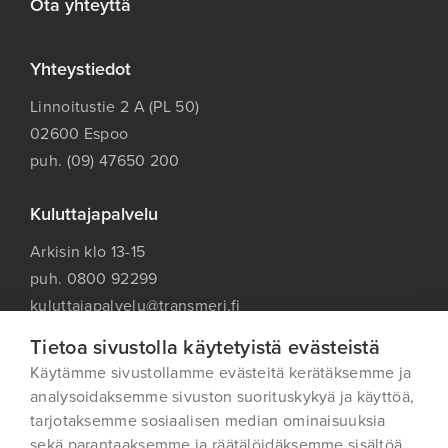
Ota yhteyttä
Yhteystiedot
Linnoitustie 2 A (PL 50)
02600 Espoo
puh. (09) 47650 200
Kuluttajapalvelu
Arkisin klo 13-15
puh. 0800 92299
kuluttajapalvelu@transmeri.fi
Tietoa sivustolla käytetyistä evästeistä
Käytämme sivustollamme evästeitä kerätäksemme ja
analysoidaksemme sivuston suorituskykyä ja käyttöä,
tarjotaksemme sosiaalisen median ominaisuuksia
Oiva-raportti
sekä parantaaksemme ja räätälöidäksemme sisältöä