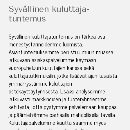
Syvällinen kuluttaja­
tuntemus
Syvällinen kuluttajatuntemus on tärkeä osa
menestystarinoidemme luomista.
Asiantuntemuksemme perustuu muun muassa
jatkuvaan asiakaspalvelumme käymään
vuoropuheluun kuluttajien kanssa sekä
kuluttajatutkimuksiin, jotka lisäävät ajan tasaista
ymmärrystämme kuluttajien
ostokäyttäytymisestä. Lisäksi analysoimme
jatkuvasti markkinoiden ja tuoteryhmiemme
kehitystä, jotta pystymme palvelemaan kauppaa
ja päämiehiämme parhaalla mahdollisella tavalla.
Kuluttajapalvelumme kautta saamme myös