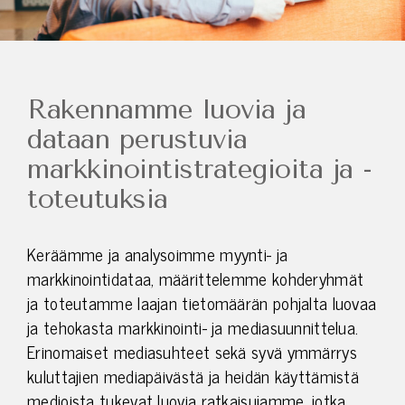
Rakennamme luovia ja
dataan perustuvia
markkinointi­strategioita ja -
toteutuksia
Keräämme ja analysoimme myynti- ja
markkinointidataa, määrittelemme kohderyhmät
ja toteutamme laajan tietomäärän pohjalta luovaa
ja tehokasta markkinointi- ja mediasuunnittelua.
Erinomaiset mediasuhteet sekä syvä ymmärrys
kuluttajien mediapäivästä ja heidän käyttämistä
medioista tukevat luovia ratkaisujamme, jotka