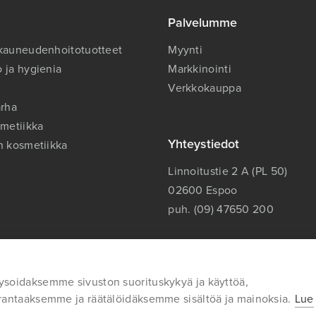
Palvelumme
 kauneuden­hoitotuotteet
Myynti
 ja hygienia
Markkinointi
Verkkokauppa
arha
smetiikka
Yhteystiedot
n kosmetiikka
Linnoitustie 2 A (PL 50)
02600 Espoo
puh. (09) 47650 200
soidaksemme sivuston suorituskykyä ja käyttöä,
rantaaksemme ja räätälöidäksemme sisältöä ja mainoksia.
Lue