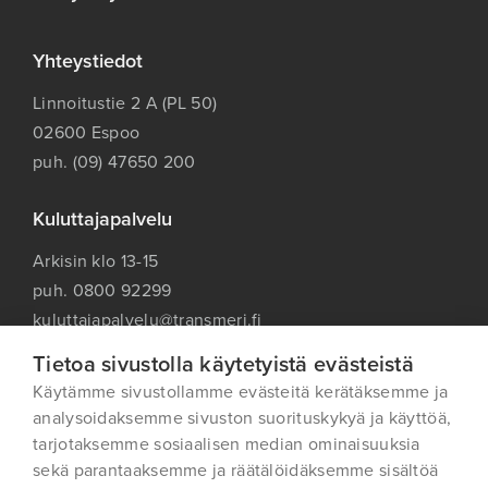
Yhteystiedot
Linnoitustie 2 A (PL 50)
02600 Espoo
puh. (09) 47650 200
Kuluttajapalvelu
Arkisin klo 13-15
puh. 0800 92299
kuluttajapalvelu@transmeri.fi
Tietoa sivustolla käytetyistä evästeistä
Käytämme sivustollamme evästeitä kerätäksemme ja
analysoidaksemme sivuston suorituskykyä ja käyttöä,
tarjotaksemme sosiaalisen median ominaisuuksia
Oiva-raportti
sekä parantaaksemme ja räätälöidäksemme sisältöä